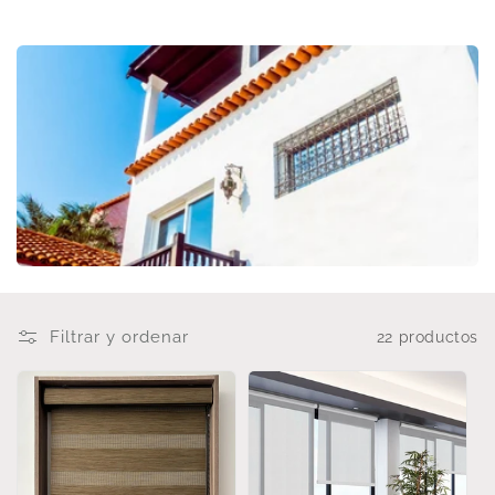
i
ó
n
:
Filtrar y ordenar
22 productos