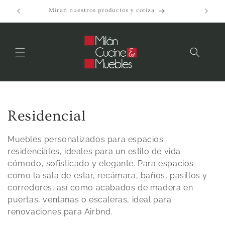
Ir
directamente
Miran nuestros productos y cotiza
al contenido
C
Residencial
o
Muebles personalizados para espacios
l
residenciales, ideales para un estilo de vida
cómodo, sofisticado y elegante. Para espacios
e
como la sala de estar, recámara, baños, pasillos y
corredores, así como acabados de madera en
c
puertas, ventanas o escaleras, ideal para
c
renovaciones para Airbnd.