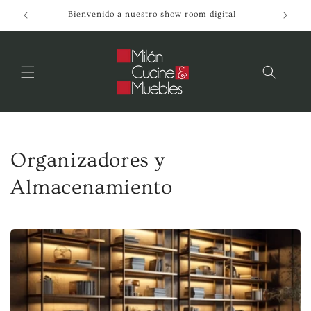
Ir
directamente
Bienvenido a nuestro show room digital
al contenido
C
Organizadores y
o
Almacenamiento
l
e
c
c