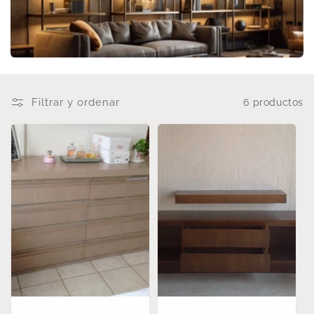
i
ó
n
:
Filtrar y ordenar
6 productos